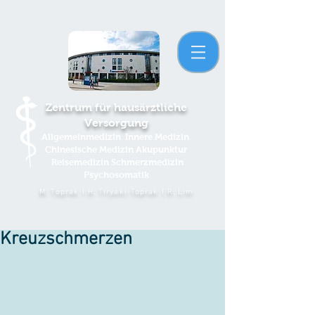
Zentrum für hausärztliche
Versorgung
Allgemeinmedizin Innere Medizin
Chinesische Medizin Akupunktur
Reisemedizin
Schmerzmedizin
Psychosomatik
M. Toprak I H. Tiryaki-Toprak I R. Lim
Kreuzschmerzen