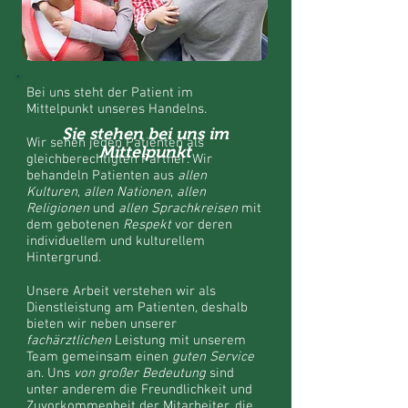
Bei uns steht der Patient im
Mittelpunkt unseres Handelns.
Sie stehen bei uns im
Wir sehen jeden Patienten als
Mittelpunkt
gleichberechtigten Partner. Wir
behandeln Patienten aus
allen
Kulturen
,
allen Nationen
,
allen
Religionen
und
allen Sprachkreisen
mit
dem gebotenen
Respekt
vor deren
individuellem und kulturellem
Hintergrund.
Unsere Arbeit verstehen wir als
Dienstleistung am Patienten, deshalb
bieten wir neben unserer
fachärztlichen
Leistung mit unserem
Team gemeinsam einen
guten Service
an. Uns
von großer Bedeutung
sind
unter anderem die Freundlichkeit und
Zuvorkommenheit der Mitarbeiter, die