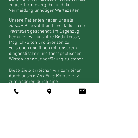
zugige Terminvergabe, und die
Vermeidung unnötiger Wartezeiten.
Unsere Patienten haben uns als
Hausarzt
gewählt und uns dadurch ihr
Vertrauen
geschenkt. Im Gegenzug
bemühen wir uns, ihre Bedürfnisse,
Möglichkeiten und Grenzen zu
verstehen und ihnen mit unserem
diagnostischen und therapeutischen
Wissen ganz zur Verfügung zu stehen.
Diese Ziele erreichen wir zum einen
durch unsere
fachliche
Kompetenz,
zum anderen durch eine
gesprächsorientierte
Praxisführung.
Dabei mochten wir nicht nur einfach
Patientenwünsche erfüllen, sondern die
zu uns kommenden Menschen auch
nachhaltig über viele Jahre hinweg gut
betreuen. Wir möchten dass Sie für
Ihre Gesundheit Zugang zu
bestmöglichen Therapien erhalten. Um
dieses wichtigste Ziel zu erreichen
haben wir uns verpflichtet,